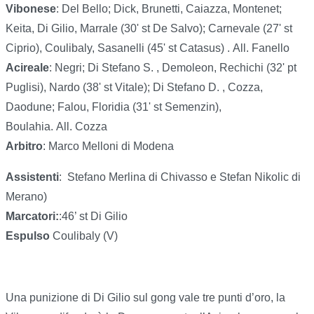
Vibonese
: Del Bello; Dick, Brunetti, Caiazza, Montenet;
Keita, Di Gilio, Marrale (30' st De Salvo); Carnevale (27' st
Ciprio), Coulibaly, Sasanelli (45' st Catasus) . All. Fanello
Acireale
: Negri; Di Stefano S. , Demoleon, Rechichi (32' pt
Puglisi), Nardo (38' st Vitale); Di Stefano D. , Cozza,
Daodune; Falou, Floridia (31' st Semenzin),
Boulahia. All. Cozza
Arbitro
: Marco Melloni di Modena
Assistenti
:
Stefano Merlina di Chivasso e Stefan Nikolic di
Merano)
Marcatori:
:46’ st Di Gilio
Espulso
Coulibaly (V)
Una punizione di Di Gilio sul gong vale tre punti d’oro, la