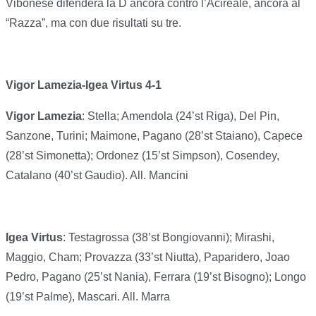
Vibonese difenderà la D ancora contro l’Acireale, ancora al
“Razza”, ma con due risultati su tre.
Vigor Lamezia-Igea Virtus 4-1
Vigor Lamezia
: Stella; Amendola (24’st Riga), Del Pin,
Sanzone, Turini; Maimone, Pagano (28’st Staiano), Capece
(28’st Simonetta); Ordonez (15’st Simpson), Cosendey,
Catalano (40’st Gaudio). All. Mancini
Igea Virtus
: Testagrossa (38’st Bongiovanni); Mirashi,
Maggio, Cham; Provazza (33’st Niutta), Paparidero, Joao
Pedro, Pagano (25’st Nania), Ferrara (19’st Bisogno); Longo
(19’st Palme), Mascari. All. Marra