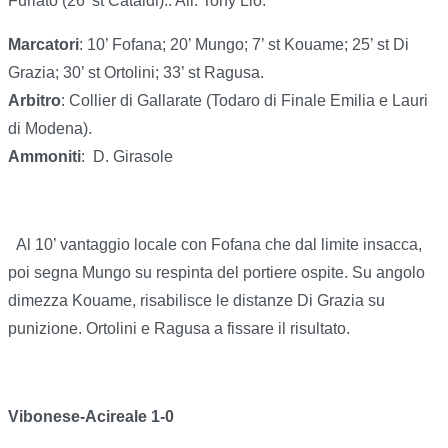
Furiato (26’ st Cataldi).. All. Tony Lio.
Marcatori
: 10’ Fofana; 20’ Mungo; 7’ st Kouame; 25’ st Di
Grazia; 30’ st Ortolini; 33’ st Ragusa.
Arbitro
: Collier di Gallarate (Todaro di Finale Emilia e Lauri
di Modena).
Ammoniti
:
D. Girasole
Al 10’ vantaggio locale con Fofana che dal limite insacca,
poi segna Mungo su respinta del portiere ospite. Su angolo
dimezza Kouame, risabilisce le distanze Di Grazia su
punizione. Ortolini e Ragusa a fissare il risultato.
Vibonese-Acireale 1-0