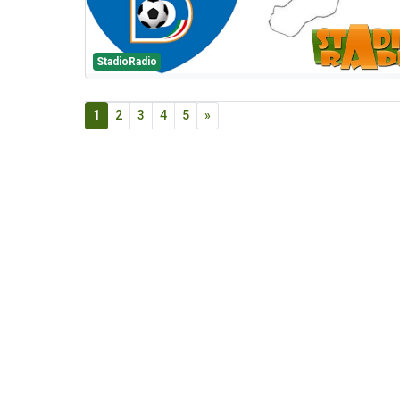
StadioRadio
1
2
3
4
5
»