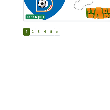
Serie D gir. I
1
2
3
4
5
»