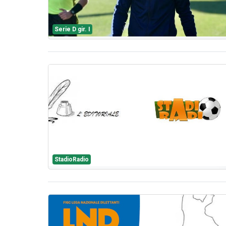
Serie D gir. I
StadioRadio