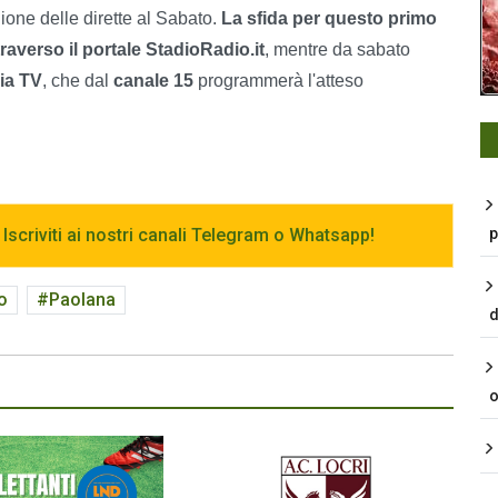
gione delle dirette al Sabato.
La sfida per questo primo
averso il portale StadioRadio.it
, mentre da sabato
ia TV
, che dal
canale 15
programmerà l'atteso
 Iscriviti ai nostri canali Telegram o Whatsapp!
p
o
Paolana
d
o