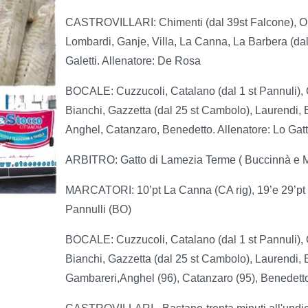
CASTROVILLARI: Chimenti (dal 39st Falcone), Okoro
Lombardi, Ganje, Villa, La Canna, La Barbera (dal 1
Galetti. Allenatore: De Rosa
BOCALE: Cuzzucoli, Catalano (dal 1 st Pannuli), Q
Bianchi, Gazzetta (dal 25 st Cambolo), Laurendi, B
Anghel, Catanzaro, Benedetto. Allenatore: Lo Gat
ARBITRO: Gatto di Lamezia Terme ( Buccinnà e 
MARCATORI: 10’pt La Canna (CA rig), 19’e 29’pt pt
Pannulli (BO)
BOCALE: Cuzzucoli, Catalano (dal 1 st Pannuli), Q
Bianchi, Gazzetta (dal 25 st Cambolo), Laurendi, B
Gambareri,Anghel (96), Catanzaro (95), Benedetto 