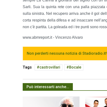
sempre La Canna a gloriarsi del sigillo con un ti
Sarli. Sua la quinta rete con una palla piazzata
sulla sinistra. Nel recupero arriva anche il gol de
corta respinta della difesa e ad insaccare nell’ang
non c'è partita. La goleada ed i tre punti sono ross
www.abmreport.it - Vincenzo Alvaro
Non perderti nessuna notizia di Stadioradio.it!
Tags
castrovillari
Bocale
Può interessarti anche...