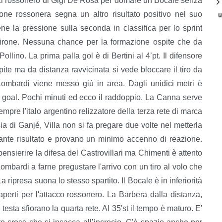
ci rossonero di Gigi De Rosa per domare un Bocale senza
ione rossonera segna un altro risultato positivo nel suo
u
e la pressione sulla seconda in classifica per lo sprint
 girone. Nessuna chance per la formazione ospite che da
ollino. La prima palla gol è di Bertini al 4’pt. Il difensore
pite ma da distanza ravvicinata si vede bloccare il tiro da
Lombardi viene messo giù in area. Dagli unidici metri è
i goal. Pochi minuti ed ecco il raddoppio. La Canna serve
empre l'italo argentino relizzatore della terza rete di marca
a di Ganjé, Villa non si fa pregare due volte nel metterla
sante risultato e provano un minimo accenno di reazione.
ensierire la difesa del Castrovillari ma Chimenti è attento
' Lombardi a farne pregustare l'arrivo con un tiro al volo che
 ripresa suona lo stesso spartito. Il Bocale è in inferiorità
erti per l'attacco rossonero. La Barbera dalla distanza,
testa sfiorano la quarta rete. Al 35'st il tempo è maturo. E'