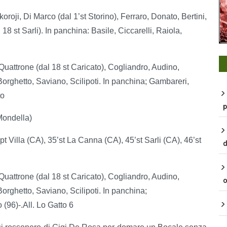
ji, Di Marco (dal 1’st Storino), Ferraro, Donato, Bertini,
8 st Sarli). In panchina: Basile, Ciccarelli, Raiola,
uattrone (dal 18 st Caricato), Cogliandro, Audino,
orghetto, Saviano, Scilipoti. In panchina; Gambareri,
to
p
Mondella)
 Villa (CA), 35’st La Canna (CA), 45’st Sarli (CA), 46’st
d
uattrone (dal 18 st Caricato), Cogliandro, Audino,
o
orghetto, Saviano, Scilipoti. In panchina;
(96)-.All. Lo Gatto 6