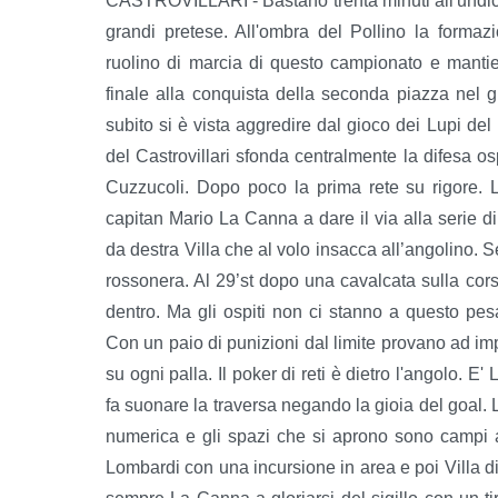
CASTROVILLARI - Bastano trenta minuti all'undi
grandi pretese. All'ombra del Pollino la formaz
ruolino di marcia di questo campionato e mantien
finale alla conquista della seconda piazza nel
subito si è vista aggredire dal gioco dei Lupi del P
del Castrovillari sfonda centralmente la difesa os
Cuzzucoli. Dopo poco la prima rete su rigore. 
capitan Mario La Canna a dare il via alla serie d
da destra Villa che al volo insacca all’angolino. S
rossonera. Al 29’st dopo una cavalcata sulla corsi
dentro. Ma gli ospiti non ci stanno a questo pe
Con un paio di punizioni dal limite provano ad imp
su ogni palla. Il poker di reti è dietro l'angolo. E
fa suonare la traversa negando la gioia del goal. La
numerica e gli spazi che si aprono sono campi ap
Lombardi con una incursione in area e poi Villa di 