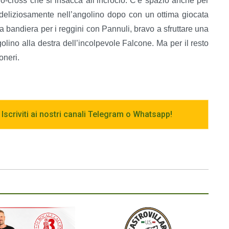
ro-cross che si insacca all’incrocio. C'è spazio anche per
 deliziosamente nell’angolino dopo con un ottima giocata
lla bandiera per i reggini con Pannuli, bravo a sfruttare una
olino alla destra dell’incolpevole Falcone. Ma per il resto
oneri.
 Iscriviti ai nostri canali Telegram o Whatsapp!