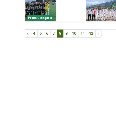
Prima Categoria
«
4
5
6
7
8
9
10
11
12
»