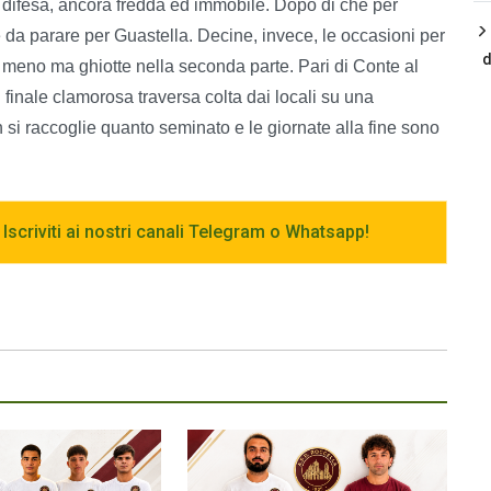
 difesa, ancora fredda ed immobile. Dopo di che per
le da parare per Guastella. Decine, invece, le occasioni per
d
di meno ma ghiotte nella seconda parte. Pari di Conte al
 finale clamorosa traversa colta dai locali su una
si raccoglie quanto seminato e le giornate alla fine sono
 Iscriviti ai nostri canali Telegram o Whatsapp!