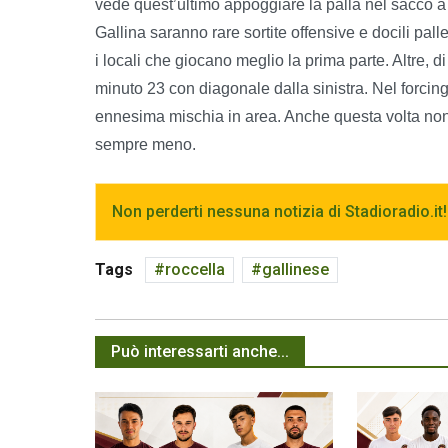
vede quest’ultimo appoggiare la palla nel sacco a
Gallina saranno rare sortite offensive e docili pal
i locali che giocano meglio la prima parte. Altre, 
minuto 23 con diagonale dalla sinistra. Nel forcing
ennesima mischia in area. Anche questa volta non 
sempre meno.
Non perderti nessuna notizia di Stadioradio.it!
Tags
roccella
gallinese
Può interessarti anche...