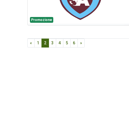
Promozione
«
1
2
3
4
5
6
»