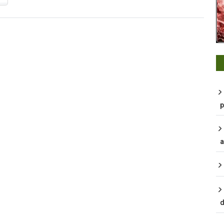
p
a
d