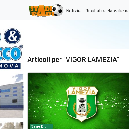
Notizie
Risultati e classifich
Articoli per "VIGOR LAMEZIA"
Serie D gir. I