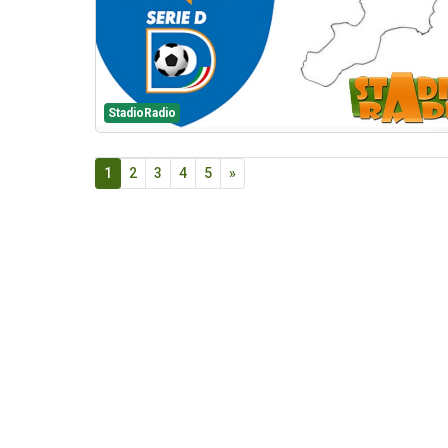
StadioRadio
1
2
3
4
5
»