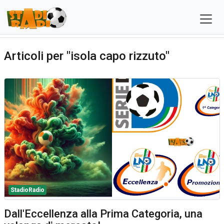
Articoli per "isola capo rizzuto"
StadioRadio
Dall'Eccellenza alla Prima Categoria, una