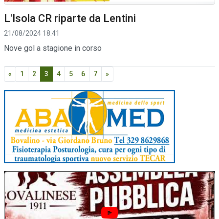
L'Isola CR riparte da Lentini
21/08/2024 18:41
Nove gol a stagione in corso
«
1
2
3
4
5
6
7
»