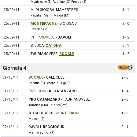
Monteleone (S) Aquilino (G) Prestia (S)
25/09/11
M. DI GIOIOSA- MAMERTRES.
1 - 1
Papalia (Mam) Maida (M)
25/09/11
MONTEPAONE
- GIOIOSA J.
2 - 0
Palermo (M)
25/09/11
CITTANOVESE
-
DAVOLI
1 - 2
25/09/11
S. LUCA-
CATONA
0 - 1
25/09/11
TAURIANOVESE-
BOCALE
1 - 2
Giornata 4
01/10/11
BOCALE
- GALLICESE
2 - 0
Candito (B) Secondisu rig(B)
01/10/11
RIZZICONI
-
R. CATANZARO
1 - 4
01/10/11
PRO CATANZARO
- TAURIANOVESE
2 - 0
Talarico (Pro) Talarico(Pro)
02/10/11
S. CALOGERO
-
MONTEPAONE
1 - 0
Mameli (S)
02/10/11
DAVOLI-
REGGIOSUD
0 - 1
Marino su rig. (R)