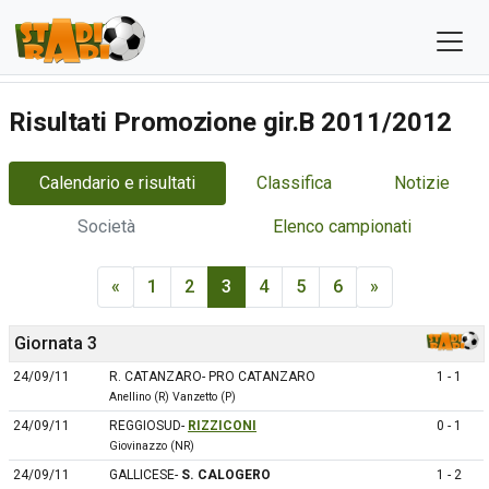
Risultati Promozione gir.B 2011/2012
Calendario e risultati
Classifica
Notizie
Società
Elenco campionati
«
1
2
3
4
5
6
»
Giornata 3
24/09/11
R. CATANZARO- PRO CATANZARO
1 - 1
Anellino (R) Vanzetto (P)
24/09/11
REGGIOSUD-
RIZZICONI
0 - 1
Giovinazzo (NR)
24/09/11
GALLICESE-
S. CALOGERO
1 - 2