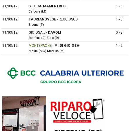
11/03/12
S. LUCA-
MAMERTRES.
1 - 3
Carbone (M)
11/03/12
TAURIANOVESE
- REGGIOSUD
1 - 0
Brogna (T)
11/03/12
GIOIOSA J.-
DAVOLI
0 - 3
Scarfone (D) Zurlo (D)
11/03/12
MONTEPAONE
-
M. DI GIOIOSA
1 - 2
Maida (MG) Macrillò (M)