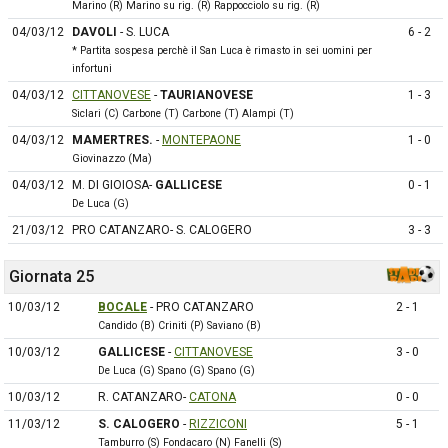
Marino (R) Marino su rig. (R) Rappocciolo su rig. (R)
04/03/12
DAVOLI
- S. LUCA
6 - 2
* Partita sospesa perchè il San Luca è rimasto in sei uomini per
infortuni
04/03/12
CITTANOVESE
-
TAURIANOVESE
1 - 3
Siclari (C) Carbone (T) Carbone (T) Alampi (T)
04/03/12
MAMERTRES.
-
MONTEPAONE
1 - 0
Giovinazzo (Ma)
04/03/12
M. DI GIOIOSA-
GALLICESE
0 - 1
De Luca (G)
21/03/12
PRO CATANZARO- S. CALOGERO
3 - 3
Giornata 25
10/03/12
BOCALE
- PRO CATANZARO
2 - 1
Candido (B) Criniti (P) Saviano (B)
10/03/12
GALLICESE
-
CITTANOVESE
3 - 0
De Luca (G) Spano (G) Spano (G)
10/03/12
R. CATANZARO-
CATONA
0 - 0
11/03/12
S. CALOGERO
-
RIZZICONI
5 - 1
Tamburro (S) Fondacaro (N) Fanelli (S)