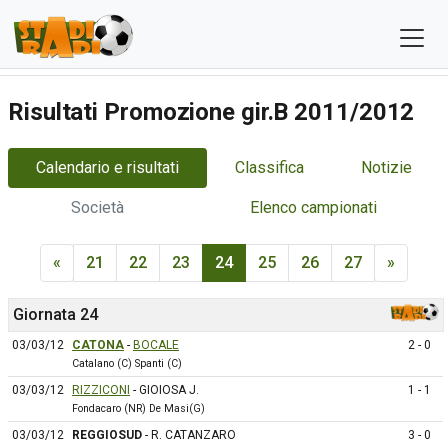
Risultati Promozione gir.B 2011/2012
Calendario e risultati
Classifica
Notizie
Società
Elenco campionati
«
21
22
23
24
25
26
27
»
Giornata 24
03/03/12
CATONA
-
BOCALE
2 - 0
Catalano (C) Spanti (C)
03/03/12
RIZZICONI
- GIOIOSA J.
1 - 1
Fondacaro (NR) De Masi(G)
03/03/12
REGGIOSUD
- R. CATANZARO
3 - 0