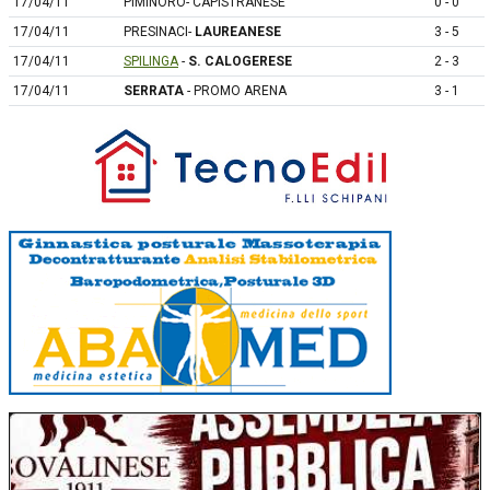
17/04/11
PIMINORO- CAPISTRANESE
0 - 0
17/04/11
PRESINACI-
LAUREANESE
3 - 5
17/04/11
SPILINGA
-
S. CALOGERESE
2 - 3
17/04/11
SERRATA
- PROMO ARENA
3 - 1