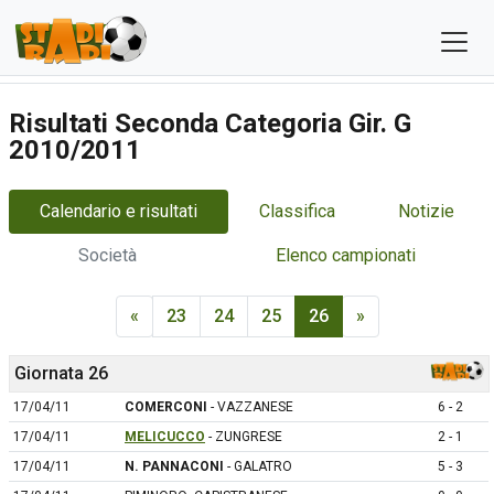
Risultati Seconda Categoria Gir. G
2010/2011
Calendario e risultati
Classifica
Notizie
Società
Elenco campionati
«
23
24
25
26
»
Giornata 26
17/04/11
COMERCONI
- VAZZANESE
6 - 2
17/04/11
MELICUCCO
- ZUNGRESE
2 - 1
17/04/11
N. PANNACONI
- GALATRO
5 - 3