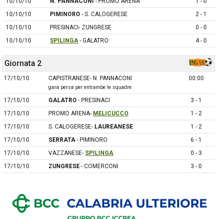
10/10/10
N. PANNACONI
- PROMO ARENA
1 - 0
10/10/10
PIMINORO
- S. CALOGERESE
2 - 1
10/10/10
PRESINACI- ZUNGRESE
0 - 0
10/10/10
SPILINGA
- GALATRO
4 - 0
Giornata 2
17/10/10
CAPISTRANESE- N. PANNACONI
00:00
gara persa per entrambe le squadre
17/10/10
GALATRO
- PRESINACI
3 - 1
17/10/10
PROMO ARENA-
MELICUCCO
1 - 2
17/10/10
S. CALOGERESE-
LAUREANESE
1 - 2
17/10/10
SERRATA
- PIMINORO
6 - 1
17/10/10
VAZZANESE-
SPILINGA
0 - 3
17/10/10
ZUNGRESE
- COMERCONI
3 - 0