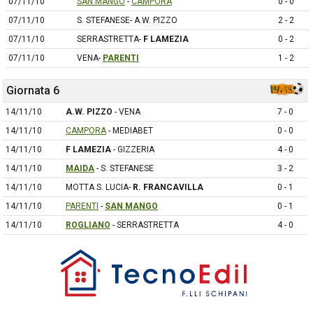
07/11/10
SAN MANGO
-
CAMPORA
0 - 0
07/11/10
S. STEFANESE- A.W. PIZZO
2 - 2
07/11/10
SERRASTRETTA-
F LAMEZIA
0 - 2
07/11/10
VENA-
PARENTI
1 - 2
Giornata 6
14/11/10
A.W. PIZZO
- VENA
7 - 0
14/11/10
CAMPORA
- MEDIABET
0 - 0
14/11/10
F LAMEZIA
- GIZZERIA
4 - 0
14/11/10
MAIDA
- S. STEFANESE
3 - 2
14/11/10
MOTTA S. LUCIA-
R. FRANCAVILLA
0 - 1
14/11/10
PARENTI
-
SAN MANGO
0 - 1
14/11/10
ROGLIANO
- SERRASTRETTA
4 - 0