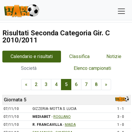
Risultati Seconda Categoria Gir. C
2010/2011
Calendario e risultati
Classifica
Notizie
Società
Elenco campionati
«
2
3
4
5
6
7
8
»
Giornata 5
07/11/10
GIZZERIA- MOTTA S. LUCIA
1 - 1
07/11/10
MEDIABET
-
ROGLIANO
3 - 0
07/11/10
R. FRANCAVILLA
-
MAIDA
1 - 0