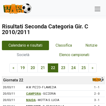
Risultati Seconda Categoria Gir. C
2010/2011
Calendario e risultati
Classifica
Notizie
Società
Elenco campionati
«
19
20
21
22
23
24
25
»
Giornata 22
20/03/11
A.W. PIZZO- F LAMEZIA
1 - 1
20/03/11
CAMPORA
- GIZZERIA
2 - 0
20/03/11
MAIDA
- MOTTA S. LUCIA
3 - 1