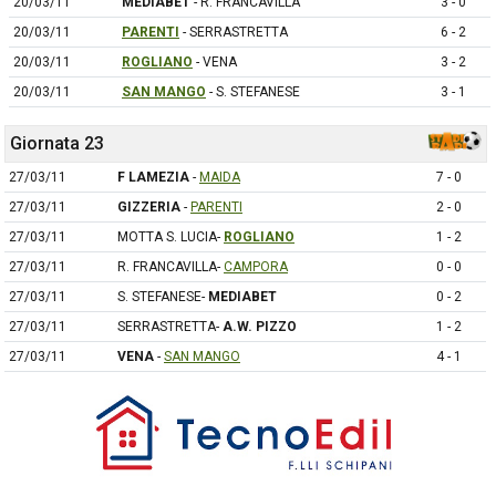
20/03/11
MEDIABET
- R. FRANCAVILLA
3 - 0
20/03/11
PARENTI
- SERRASTRETTA
6 - 2
20/03/11
ROGLIANO
- VENA
3 - 2
20/03/11
SAN MANGO
- S. STEFANESE
3 - 1
Giornata 23
27/03/11
F LAMEZIA
-
MAIDA
7 - 0
27/03/11
GIZZERIA
-
PARENTI
2 - 0
27/03/11
MOTTA S. LUCIA-
ROGLIANO
1 - 2
27/03/11
R. FRANCAVILLA-
CAMPORA
0 - 0
27/03/11
S. STEFANESE-
MEDIABET
0 - 2
27/03/11
SERRASTRETTA-
A.W. PIZZO
1 - 2
27/03/11
VENA
-
SAN MANGO
4 - 1