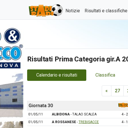
Notizie
Risultati e classifich
Risultati Prima Categoria gir.A 
Calendario e risultati
Classifica
«
27
Giornata 30
01/05/11
ALBIDONA
- TALAO SCALEA
4 - 2
01/05/11
A ROSSANESE
-
TREBISACCE
4 - 1