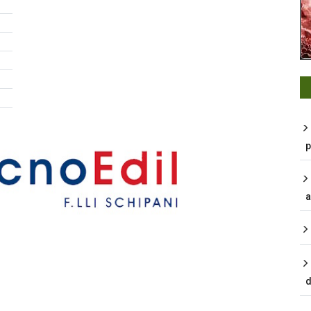
p
a
d