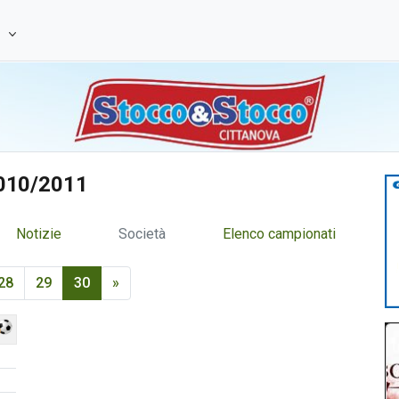
e
2010/2011
Notizie
Società
Elenco campionati
28
29
30
»