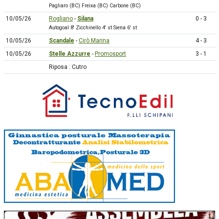
Pagliaro (BC) Freixa (BC) Carbone (BC)
10/05/26
Rogliano
-
Silana
0 - 3
Autogoal 8' Zicchinello 4' st Siena 6' st
10/05/26
Scandale
-
Cirò Marina
4 - 3
10/05/26
Stelle Azzurre
-
Promosport
3 - 1
Riposa : Cutro