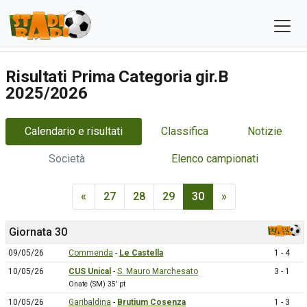
Risultati Prima Categoria gir.B
2025/2026
Calendario e risultati
Classifica
Notizie
Società
Elenco campionati
«
27
28
29
30
»
Giornata 30
09/05/26
Commenda
-
Le Castella
1 - 4
10/05/26
CUS Unical
-
S. Mauro Marchesato
3 - 1
Onate (SM) 35' pt
10/05/26
Garibaldina
-
Brutium Cosenza
1 - 3