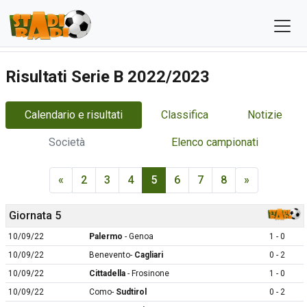
Risultati Serie B 2022/2023
Calendario e risultati
Classifica
Notizie
Società
Elenco campionati
«
2
3
4
5
6
7
8
»
Giornata 5
10/09/22
Palermo
- Genoa
1 - 0
10/09/22
Benevento-
Cagliari
0 - 2
10/09/22
Cittadella
- Frosinone
1 - 0
10/09/22
Como-
Sudtirol
0 - 2