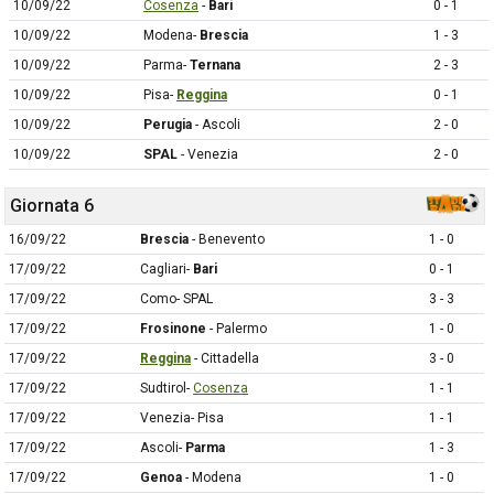
10/09/22
Cosenza
-
Bari
0 - 1
10/09/22
Modena-
Brescia
1 - 3
10/09/22
Parma-
Ternana
2 - 3
10/09/22
Pisa-
Reggina
0 - 1
10/09/22
Perugia
- Ascoli
2 - 0
10/09/22
SPAL
- Venezia
2 - 0
Giornata 6
16/09/22
Brescia
- Benevento
1 - 0
17/09/22
Cagliari-
Bari
0 - 1
17/09/22
Como- SPAL
3 - 3
17/09/22
Frosinone
- Palermo
1 - 0
17/09/22
Reggina
- Cittadella
3 - 0
17/09/22
Sudtirol-
Cosenza
1 - 1
17/09/22
Venezia- Pisa
1 - 1
17/09/22
Ascoli-
Parma
1 - 3
17/09/22
Genoa
- Modena
1 - 0