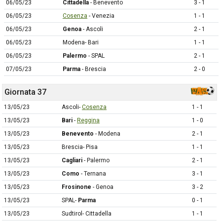
06/05/23
Cittadella
- Benevento
3 - 1
06/05/23
Cosenza
- Venezia
1 - 1
06/05/23
Genoa
- Ascoli
2 - 1
06/05/23
Modena- Bari
1 - 1
06/05/23
Palermo
- SPAL
2 - 1
07/05/23
Parma
- Brescia
2 - 0
Giornata 37
13/05/23
Ascoli-
Cosenza
1 - 1
13/05/23
Bari
-
Reggina
1 - 0
13/05/23
Benevento
- Modena
2 - 1
13/05/23
Brescia- Pisa
1 - 1
13/05/23
Cagliari
- Palermo
2 - 1
13/05/23
Como
- Ternana
3 - 1
13/05/23
Frosinone
- Genoa
3 - 2
13/05/23
SPAL-
Parma
0 - 1
13/05/23
Sudtirol- Cittadella
1 - 1