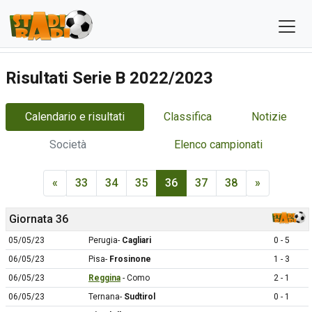
Risultati Serie B 2022/2023
Calendario e risultati
Classifica
Notizie
Società
Elenco campionati
«
33
34
35
36
37
38
»
Giornata 36
05/05/23
Perugia-
Cagliari
0 - 5
06/05/23
Pisa-
Frosinone
1 - 3
06/05/23
Reggina
- Como
2 - 1
06/05/23
Ternana-
Sudtirol
0 - 1