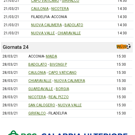
21/03/21
CAPO VATICANO
-
GIRIFALCO
14:30
21/03/21
CAULONIA
-
NICOTERA
14:30
21/03/21
FILADELFIA- ACCONIA
14:30
21/03/21
NUOVA CALIMERA
-
BADOLATO
14:30
21/03/21
NUOVA VALLE
-
CHIARAVALLE
14:30
Giornata 24
28/03/21
ACCONIA-
MAIDA
15:30
28/03/21
BADOLATO
-
BIVONGI P
15:30
28/03/21
CAULONIA
-
CAPO VATICANO
15:30
28/03/21
CHIARAVALLE
-
NUOVA CALIMERA
15:30
28/03/21
GUARDAVALLE
-
BORGIA
15:30
28/03/21
NICOTERA
-
REAL PIZZO
15:30
28/03/21
SAN CALOGERO
-
NUOVA VALLE
15:30
28/03/21
GIRIFALCO
- FILADELFIA
15:30