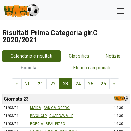
Risultati Prima Categoria gir.C
2020/2021
Calendario e risultati
Classifica
Notizie
Società
Elenco campionati
«
20
21
22
23
24
25
26
»
Giornata 23
21/03/21
MAIDA
-
SAN CALOGERO
14:30
21/03/21
BIVONGI P
-
GUARDAVALLE
14:30
21/03/21
BORGIA
-
REAL PIZZO
14:30