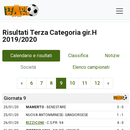
Risultati Terza Categoria gir.H
2019/2020
Calendario e risultati
Classifica
Notizie
Società
Elenco campionati
«
6
7
8
9
10
11
12
»
Giornata 9
25/01/20
MAMERTO
- BENESTARE
3 - 0
25/01/20
NUOVA ANTONIMINESE- SANGIORGESE
1 - 1
26/01/20
RIZZICONI
- C.S.P.R. 94
4 - 0