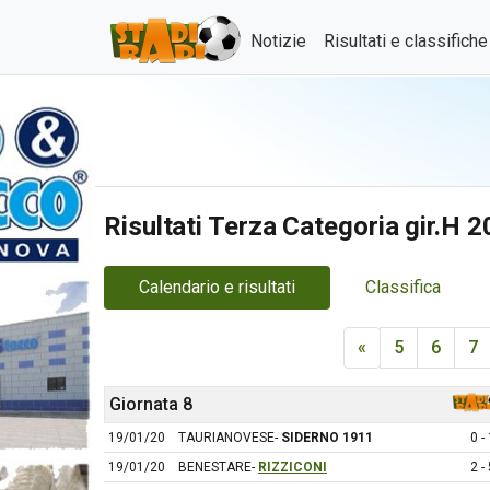
Notizie
Risultati e classifich
Risultati Terza Categoria gir.H 
Calendario e risultati
Classifica
«
5
6
7
Giornata 8
19/01/20
TAURIANOVESE-
SIDERNO 1911
0 - 
19/01/20
BENESTARE-
RIZZICONI
2 - 