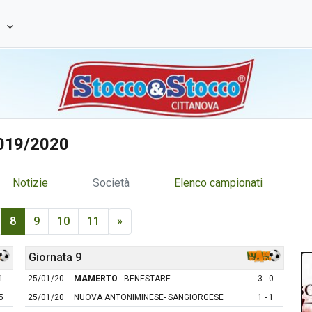
e
2019/2020
Notizie
Società
Elenco campionati
8
9
10
11
»
Giornata 9
1
25/01/20
MAMERTO
- BENESTARE
3 - 0
5
25/01/20
NUOVA ANTONIMINESE- SANGIORGESE
1 - 1