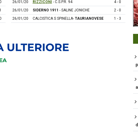
0
26/01/20
RIZZICONI
- C.S.P.R. 94
4 - 0
1
26/01/20
SIDERNO 1911
- SALINE JONICHE
2 - 0
0
26/01/20
CALCISTICA S SPINELLA-
TAURIANOVESE
1 - 3
p
a
d