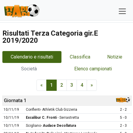
Risultati Terza Categoria gir.E
2019/2020
Calendario e risultati
Classifica
Notizie
Società
Elenco campionati
«
1
2
3
4
»
Giornata 1
10/11/19
Conflenti- Athletik Club Gizzeria
2 - 2
10/11/19
Excalibur C. Fronti
- Serrastretta
5 - 0
10/11/19
Scigliano-
Audace Decollatura
2 - 3