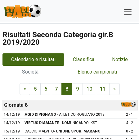
Risultati Seconda Categoria gir.B
2019/2020
Calendario e risultati
Classifica
Notizie
Società
Elenco campionati
«
5
6
7
8
9
10
11
»
Giornata 8
14/12/19
AGID DIPIGNANO
- ATLETICO ROGLIANO 2018
2 - 1
14/12/19
VIRTUS DIAMANTE
- KOMUNICANDO IKST
4 - 2
15/12/19
CALCIO MALVITO-
UNIONE SPOR. MARANO
0 - 2