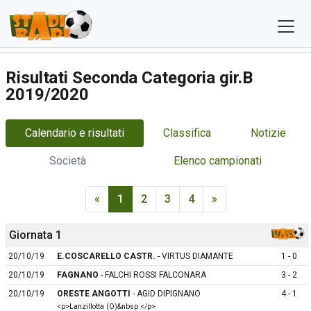
Risultati Seconda Categoria gir.B
2019/2020
Calendario e risultati
Classifica
Notizie
Società
Elenco campionati
«
1
2
3
4
»
Giornata 1
20/10/19
E.COSCARELLO CASTR.
- VIRTUS DIAMANTE
1 - 0
20/10/19
FAGNANO
- FALCHI ROSSI FALCONARA
3 - 2
20/10/19
ORESTE ANGOTTI
- AGID DIPIGNANO
4 - 1
<p>Lanzillotta (O)&nbsp </p>