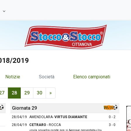
e
2018/2019
Notizie
Società
Elenco campionati
27
28
29
30
»
Giornata 29
28/04/19
AMENDOLARA-
VIRTUS DIAMANTE
0 - 2
28/04/19
CETRARO
- ROCCA
3 - 0
<p>la squadra ospite non si &egrave presentata</p>