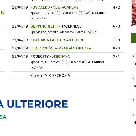
28/04/19
FUSCALDO
-
NEW ACADEMY
4 - 2
<p>Corrao, Miceli (F), Martorana (2) (NA), Rodriguez
(2) (F)</p>
28/04/19
GEPPINO NETTI
- TAVERNESE
6 - 3
<p>Mazza, Amodio, Crescente, Conte (GN)</p>
28/04/19
REAL MONTALTO
-
SAN LUCIDO
7 - 0
28/04/19
REAL SANT'AGATA
-
PRAIATORTORA
0 - 0
28/04/19
ROSECITY
-
BISIGNANO
3 - 1
<p>Muto, A. Bartucci (RC), Piacente (B), A. Bartucci
p
(RC)</p>
Riposa : MIRTO CROSIA
a
d