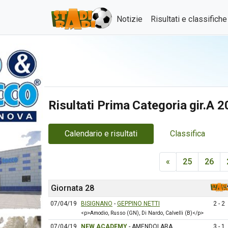
Notizie
Risultati e classifich
Risultati Prima Categoria gir.A 
Calendario e risultati
Classifica
«
25
26
Giornata 28
07/04/19
BISIGNANO
-
GEPPINO NETTI
2 - 2
<p>Amodio, Russo (GN), Di Nardo, Calvelli (B)</p>
07/04/19
NEW ACADEMY
- AMENDOLARA
3 - 1