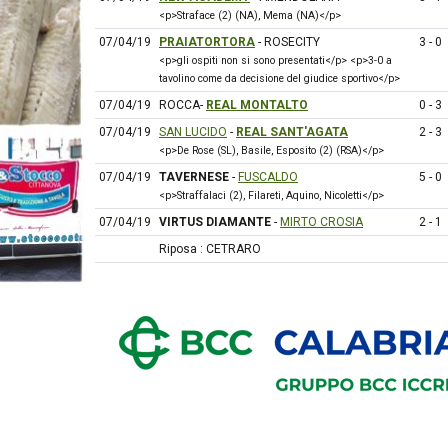
<p>Straface (2) (NA), Mema (NA)</p>
07/04/19
PRAIATORTORA
- ROSECITY
3 - 0
<p>gli ospiti non si sono presentati</p> <p>3-0 a
tavolino come da decisione del giudice sportivo</p>
07/04/19
ROCCA-
REAL MONTALTO
0 - 3
07/04/19
SAN LUCIDO
-
REAL SANT'AGATA
2 - 3
<p>De Rose (SL), Basile, Esposito (2) (RSA)</p>
07/04/19
TAVERNESE
-
FUSCALDO
5 - 0
<p>Straffalaci (2), Filareti, Aquino, Nicoletti</p>
07/04/19
VIRTUS DIAMANTE
-
MIRTO CROSIA
2 - 1
Riposa : CETRARO