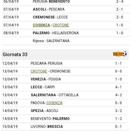
06/04/19
PERUGIA-
BENEVENTO
2 - 4
07/04/19
ASCOLI
- PESCARA
2 - 1
07/04/19
CREMONESE
- LECCE
2 - 0
07/04/19
COSENZA
-
CROTONE
1 - 0
08/04/19
PALERMO
- HELLASVERONA
1 - 0
Riposa : SALERNITANA
Giornata 33
12/04/19
PESCARA- PERUGIA
1 - 1
13/04/19
CROTONE
- CREMONESE
0 - 0
13/04/19
VENEZIA
- FOGGIA
1 - 0
13/04/19
LECCE
- CARPI
4 - 1
13/04/19
SALERNITANA
- CITTADELLA
4 - 2
14/04/19
PADOVA-
COSENZA
0 - 0
14/04/19
SPEZIA
- ASCOLI
3 - 2
14/04/19
BENEVENTO-
PALERMO
1 - 2
15/04/19
LIVORNO-
BRESCIA
0 - 1