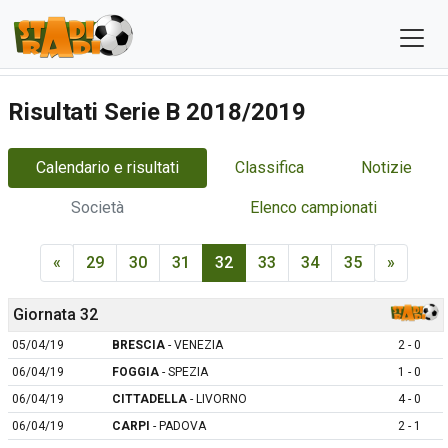
Risultati Serie B 2018/2019
Calendario e risultati
Classifica
Notizie
Società
Elenco campionati
«
29
30
31
32
33
34
35
»
Giornata 32
05/04/19
BRESCIA
- VENEZIA
2 - 0
06/04/19
FOGGIA
- SPEZIA
1 - 0
06/04/19
CITTADELLA
- LIVORNO
4 - 0
06/04/19
CARPI
- PADOVA
2 - 1