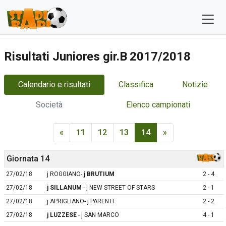
Risultati Juniores gir.B 2017/2018
Calendario e risultati
Classifica
Notizie
Società
Elenco campionati
«
11
12
13
14
»
Giornata 14
27/02/18
j ROGGIANO-
j BRUTIUM
2 - 4
27/02/18
j SILLANUM
- j NEW STREET OF STARS
2 - 1
27/02/18
j APRIGLIANO- j PARENTI
2 - 2
27/02/18
j LUZZESE
- j SAN MARCO
4 - 1