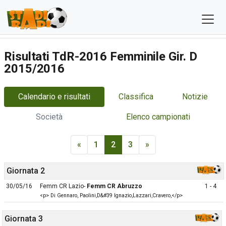
Risultati TdR-2016 Femminile Gir. D
2015/2016
Calendario e risultati
Classifica
Notizie
Società
Elenco campionati
«
1
2
3
»
Giornata 2
30/05/16
Femm CR Lazio-
Femm CR Abruzzo
1 - 4
<p> Di Gennaro, Paolini,D&#39 Ignazio,Lazzari,Cravero,</p>
Giornata 3