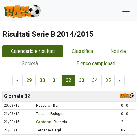
Risultati Serie B 2014/2015
Calendario e risultati
Classifica
Notizie
Società
Elenco campionati
«
29
30
31
32
33
34
35
»
Giornata 32
20/03/15
Pescara - Bari
0 - 0
21/03/15
Trapani- Bologna
0 - 0
21/03/15
Crotone
- Brescia
2 - 1
21/03/15
Ternana-
Carpi
0 - 1