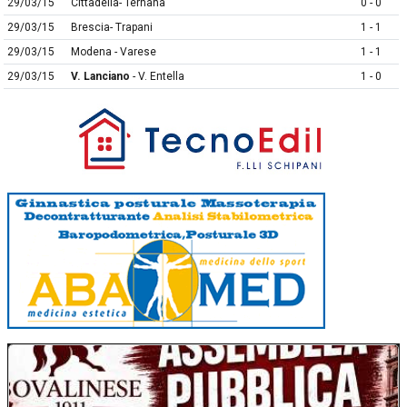
29/03/15
Cittadella- Ternana
0 - 0
29/03/15
Brescia- Trapani
1 - 1
29/03/15
Modena - Varese
1 - 1
29/03/15
V. Lanciano
- V. Entella
1 - 0