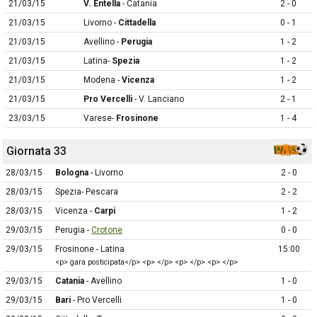
21/03/15
V. Entella
- Catania
2 - 0
21/03/15
Livorno -
Cittadella
0 - 1
21/03/15
Avellino -
Perugia
1 - 2
21/03/15
Latina-
Spezia
1 - 2
21/03/15
Modena -
Vicenza
1 - 2
21/03/15
Pro Vercelli
- V. Lanciano
2 - 1
23/03/15
Varese-
Frosinone
1 - 4
Giornata 33
28/03/15
Bologna
- Livorno
2 - 0
28/03/15
Spezia- Pescara
2 - 2
28/03/15
Vicenza -
Carpi
1 - 2
29/03/15
Perugia -
Crotone
0 - 0
29/03/15
Frosinone - Latina
15:00
<p> gara posticipata</p> <p> </p> <p> </p> <p> </p>
29/03/15
Catania
- Avellino
1 - 0
29/03/15
Bari
- Pro Vercelli
1 - 0