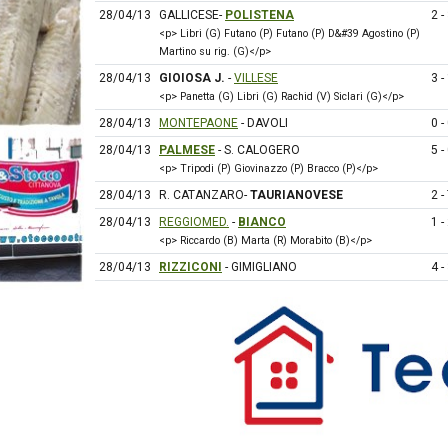
28/04/13
GALLICESE-
POLISTENA
2 -
<p> Libri (G) Futano (P) Futano (P) D&#39 Agostino (P)
Martino su rig. (G)</p>
28/04/13
GIOIOSA J.
-
VILLESE
3 -
<p> Panetta (G) Libri (G) Rachid (V) Siclari (G)</p>
28/04/13
MONTEPAONE
- DAVOLI
0 -
28/04/13
PALMESE
- S. CALOGERO
5 -
<p> Tripodi (P) Giovinazzo (P) Bracco (P)</p>
28/04/13
R. CATANZARO-
TAURIANOVESE
2 -
28/04/13
REGGIOMED.
-
BIANCO
1 -
<p> Riccardo (B) Marta (R) Morabito (B)</p>
28/04/13
RIZZICONI
- GIMIGLIANO
4 -