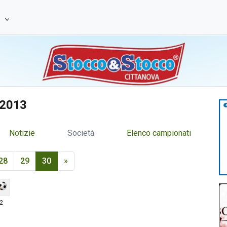
e
/2013
Notizie
Società
Elenco campionati
28
29
30
»
 2