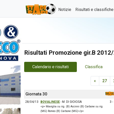
Notizie
Risultati e classifich
Risultati Promozione gir.B 2012
Calendario e risultati
Classifica
«
27
Giornata 30
28/04/13
BOVALINESE
- M. DI GIOIOSA
3 -
<p> Maviglia su rig. (B) Accinni (B) Carbone su rig.
(MG) Romeo (B) Carbone (MG)</p>