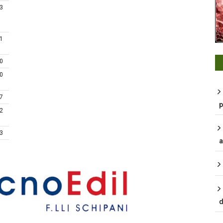
 3
 1
 0
 0
 7
p
 2
 3
a
d