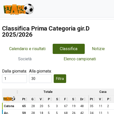
Classifica Prima Categoria gir.D
2025/2026
Calendario e risultati
Classifica
Notizie
Società
Elenco campionati
Dalla giornata:
Alla giornata:
Filtra
Totale
Casa
Pt
G
V
P
S
F
S
Dr
Pt
V
P
Catona
65
28
20
5
3
67
19
48
35
11
2
Ac.
59
28
18
5
5
68
26
42
34
11
1