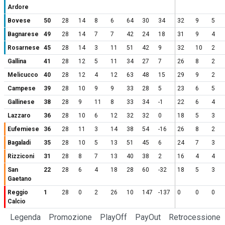
Ardore
Bovese
50
28
14
8
6
64
30
34
32
9
5
Bagnarese
49
28
14
7
7
42
24
18
31
9
4
Rosarnese
45
28
14
3
11
51
42
9
32
10
2
Gallina
41
28
12
5
11
34
27
7
26
8
2
Melicucco
40
28
12
4
12
63
48
15
29
9
2
Campese
39
28
10
9
9
33
28
5
23
6
5
Gallinese
38
28
9
11
8
33
34
-1
22
6
4
Lazzaro
36
28
10
6
12
32
32
0
18
5
3
Eufemiese
36
28
11
3
14
38
54
-16
26
8
2
Bagaladi
35
28
10
5
13
51
45
6
24
7
3
Rizziconi
31
28
8
7
13
40
38
2
16
4
4
San
22
28
6
4
18
28
60
-32
18
5
3
Gaetano
Reggio
1
28
0
2
26
10
147
-137
0
0
0
Calcio
Legenda
Promozione
PlayOff
PayOut
Retrocessione