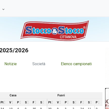
e
C 2025/2026
Notizie
Società
Elenco campionati
Casa
Fuori
Pt
V
P
S
F
S
Pt
V
P
S
F
S
P