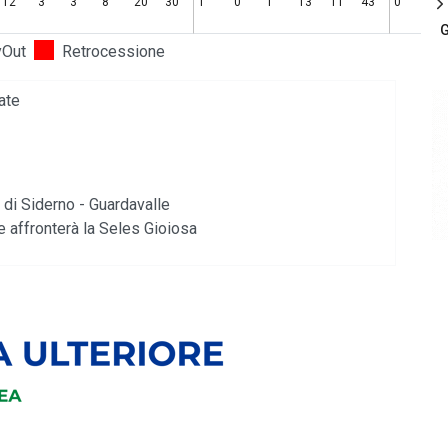
12
3
3
8
20
30
1
0
1
13
11
43
0
G
yOut
Retrocessione
ate
di Siderno - Guardavalle
te affronterà la Seles Gioiosa