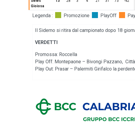
Seles
13
28
3
4
21
31
73
-42
Gioiosa
Legenda :
Promozione
PlayOff
Pa
Il Siderno si ritira dal campionato dopo 18 giorn
VERDETTI
Promossa: Roccella
Play Off: Montepaone – Bivongi Pazzano, Città 
Play Out: Prasar – Palermiti Girifalco la perden