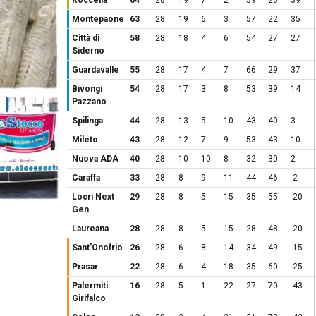
Roccella
64
28
19
7
2
59
20
39
Montepaone
63
28
19
6
3
57
22
35
Città di
58
28
18
4
6
54
27
27
Siderno
Guardavalle
55
28
17
4
7
66
29
37
Bivongi
54
28
17
3
8
53
39
14
Pazzano
Spilinga
44
28
13
5
10
43
40
3
Mileto
43
28
12
7
9
53
43
10
Nuova ADA
40
28
10
10
8
32
30
2
Caraffa
33
28
8
9
11
44
46
-2
Locri Next
29
28
8
5
15
35
55
-20
Gen
Laureana
28
28
8
5
15
28
48
-20
Sant'Onofrio
26
28
6
8
14
34
49
-15
Prasar
22
28
6
4
18
35
60
-25
Palermiti
16
28
5
1
22
27
70
-43
Girifalco