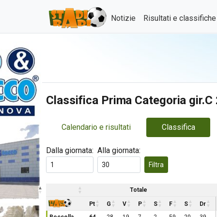
Notizie
Risultati e classifich
Classifica Prima Categoria gir.
Calendario e risultati
Classifica
Dalla giornata:
Alla giornata:
Filtra
Totale
Pt
G
V
P
S
F
S
Dr