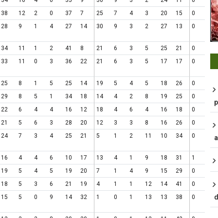
34
10
4
0
35
9
30
9
3
2
24
11
0
38
12
2
0
37
7
25
7
4
3
20
15
0
28
9
1
4
27
14
30
9
3
2
27
13
0
34
11
1
2
41
8
21
6
3
5
25
21
0
33
11
0
3
36
22
21
6
3
5
17
17
0
25
8
1
5
25
14
19
5
4
5
18
26
0
29
8
5
1
34
18
14
4
2
8
19
25
0
p
22
6
4
4
16
12
18
4
6
4
16
18
0
21
5
6
3
28
20
12
3
3
8
16
26
0
24
7
3
4
25
21
5
1
2
11
10
34
0
a
16
4
4
6
10
17
13
4
1
9
18
31
1
19
5
4
5
19
20
7
1
4
9
15
29
0
18
5
3
6
21
19
4
1
1
12
14
41
0
d
15
5
0
9
14
32
1
0
1
13
13
38
0