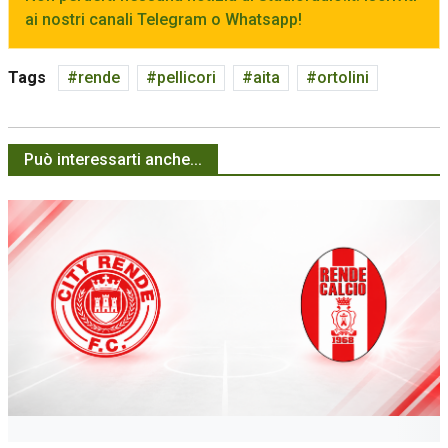
ai nostri canali Telegram o Whatsapp!
Tags
rende
pellicori
aita
ortolini
Può interessarti anche...