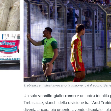
Trebisacce, i tifosi invocano la fusione: c’è il sogno Seri
Un solo
vessillo giallo-rosso
e un’unica identità p
Trebisacce, stanchi della divisione tra l'
Asd Trebi
diventa ancora più urgente: avendo disputato i playo