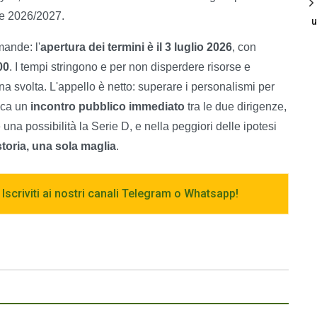
ne 2026/2027.
u
mande: l'
apertura dei termini è il 3 luglio 2026
, con
00
. I tempi stringono e per non disperdere risorse e
una svolta. L'appello è netto: superare i personalismi per
ica un
incontro pubblico immediato
tra le due dirigenze,
una possibilità la Serie D, e nella peggiori delle ipotesi
toria, una sola maglia
.
 Iscriviti ai nostri canali Telegram o Whatsapp!