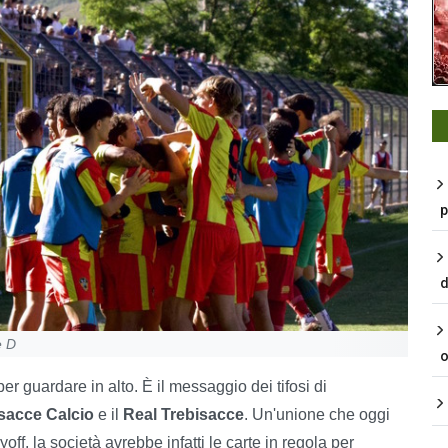
p
d
e D
o
er guardare in alto. È il messaggio dei tifosi di
sacce Calcio
e il
Real Trebisacce
. Un'unione che oggi
ff, la società avrebbe infatti le carte in regola per