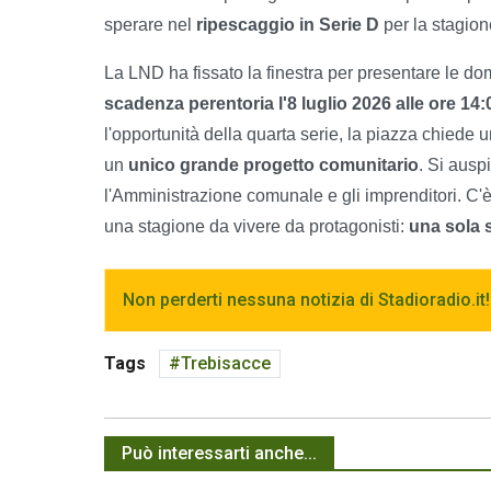
sperare nel
ripescaggio in Serie D
per la stagio
La LND ha fissato la finestra per presentare le do
scadenza perentoria l'8 luglio 2026 alle ore 14:
l'opportunità della quarta serie, la piazza chiede 
un
unico grande progetto comunitario
. Si ausp
l'Amministrazione comunale e gli imprenditori. C'è 
una stagione da vivere da protagonisti:
una sola s
Non perderti nessuna notizia di Stadioradio.it!
Tags
Trebisacce
Può interessarti anche...