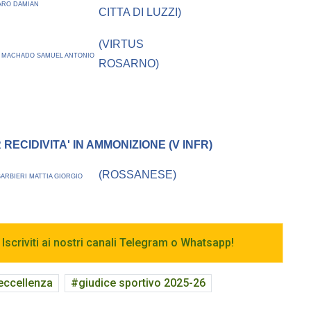
ARO DAMIAN
CITTA DI LUZZI)
(VIRTUS
A MACHADO SAMUEL ANTONIO
ROSARNO)
ECIDIVITA' IN AMMONIZIONE (V INFR)
(ROSSANESE)
BARBIERI MATTIA GIORGIO
 Iscriviti ai nostri canali Telegram o Whatsapp!
 eccellenza
giudice sportivo 2025-26