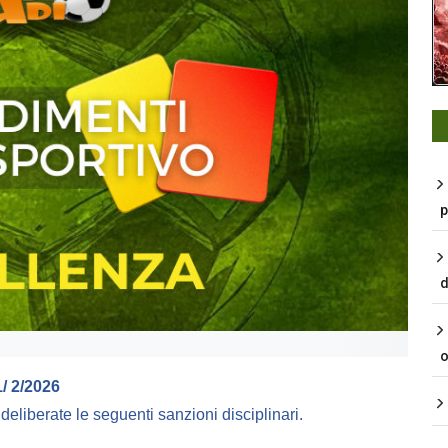
p
d
o
 2/2026
e deliberate le seguenti sanzioni disciplinari.