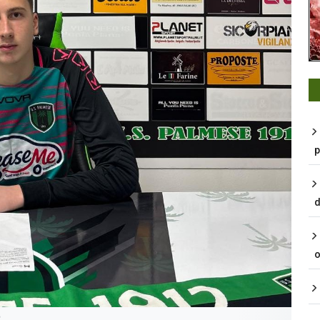
p
d
o
e