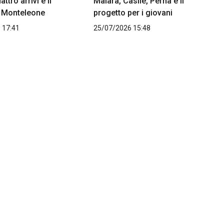
attro arrivi e il
Malara, Casile, Perna e il
i Monteleone
progetto per i giovani
 17:41
25/07/2026 15:48