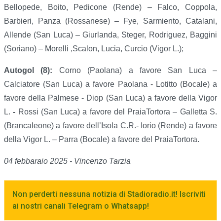
Bellopede, Boito, Pedicone (Rende) – Falco, Coppola,
Barbieri, Panza (Rossanese) – Fye, Sarmiento, Catalani,
Allende (San Luca) – Giurlanda, Steger, Rodriguez, Baggini
(Soriano) – Morelli ,Scalon, Lucia, Curcio (Vigor L.);
Autogol (8):
Corno (Paolana) a favore San Luca –
Calciatore (San Luca) a favore Paolana - Lotitto (Bocale) a
favore della Palmese - Diop (San Luca) a favore della Vigor
L.
-
Rossi (San Luca) a favore del PraiaTortora – Galletta S.
(Brancaleone) a favore dell’Isola C.R.- Iorio (Rende) a favore
della Vigor L. – Parra (Bocale) a favore del PraiaTortora.
04 febbaraio 2025 - Vincenzo Tarzia
Non perderti nessuna notizia di Stadioradio.it! Iscriviti
ai nostri canali Telegram o Whatsapp!