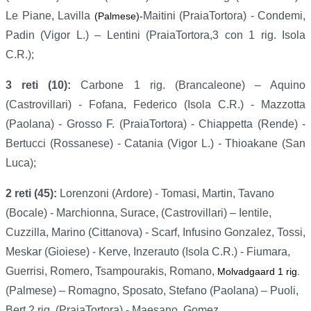
Le Piane, Lavilla
Maitini (PraiaTortora) - Condemi,
(Palmese)-
Padin (Vigor L.) – Lentini (PraiaTortora,3 con 1 rig. Isola
C.R.);
3 reti (10):
Carbone 1 rig. (Brancaleone) – Aquino
(Castrovillari) - Fofana, Federico (Isola C.R.) - Mazzotta
(Paolana) - Grosso F. (PraiaTortora) - Chiappetta (Rende) -
Bertucci (Rossanese) - Catania (Vigor L.) - Thioakane (San
Luca);
2 reti (45):
Lorenzoni (Ardore) - Tomasi, Martin, Tavano
(Bocale) - Marchionna, Surace, (Castrovillari) – Ientile,
Cuzzilla, Marino (Cittanova) - Scarf, Infusino Gonzalez, Tossi,
Meskar (Gioiese) - Kerve, Inzerauto (Isola C.R.) - Fiumara,
Guerrisi, Romero, Tsampourakis, Romano,
Molvadgaard 1 rig.
(Palmese) – Romagno, Sposato, Stefano (Paolana) – Puoli,
Bert 2 rig. (PraiaTortora) - Maesano, Gomez