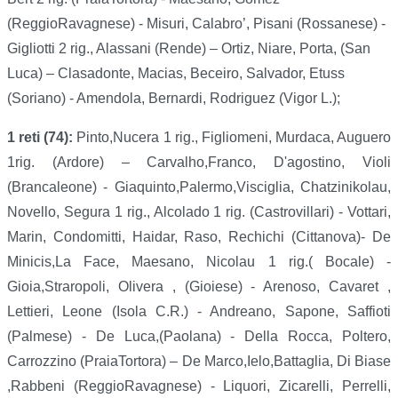
(ReggioRavagnese) - Misuri, Calabro’, Pisani (Rossanese) -
Gigliotti 2 rig., Alassani (Rende) – Ortiz, Niare, Porta, (San
Luca) – Clasadonte, Macias, Beceiro, Salvador, Etuss
(Soriano) - Amendola, Bernardi, Rodriguez (Vigor L.);
1 reti (74):
Pinto,Nucera 1 rig.,
Figliomeni,
Murdaca, Auguero
1rig. (Ardore) – Carvalho,Franco, D'agostino, Violi
(Brancaleone) - Giaquinto,Palermo,Visciglia, Chatzinikolau,
Novello, Segura 1 rig., Alcolado 1 rig. (Castrovillari) - Vottari,
Marin, Condomitti, Haidar, Raso, Rechichi (Cittanova)- De
Minicis,La Face, Maesano, Nicolau 1 rig.( Bocale) -
Gioia,Straropoli, Olivera , (Gioiese) - Arenoso, Cavaret ,
Lettieri, Leone (Isola C.R.) - Andreano, Sapone, Saffioti
(Palmese) - De Luca,(Paolana) - Della Rocca, Poltero,
Carrozzino (PraiaTortora) – De Marco,Ielo,Battaglia, Di Biase
,Rabbeni (ReggioRavagnese) - Liquori, Zicarelli, Perrelli,