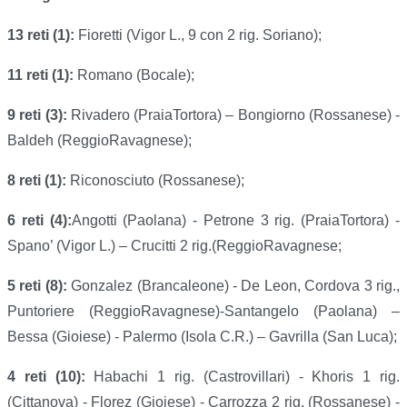
13 reti (1):
Fioretti (Vigor L., 9 con 2 rig. Soriano);
11 reti (1):
Romano (Bocale);
9 reti (3):
Rivadero (PraiaTortora) – Bongiorno (Rossanese) -
Baldeh (ReggioRavagnese);
8 reti (1):
Riconosciuto (Rossanese);
6 reti (4):
Angotti (Paolana) - Petrone 3 rig. (PraiaTortora) -
Spano’ (Vigor L.) – Crucitti 2 rig.(ReggioRavagnese;
5 reti (8):
Gonzalez (Brancaleone) - De Leon, Cordova 3 rig.,
Puntoriere (ReggioRavagnese)-Santangelo (Paolana) –
Bessa (Gioiese) - Palermo (Isola C.R.) – Gavrilla (San Luca);
4 reti (10):
Habachi 1 rig. (Castrovillari) - Khoris 1 rig.
(Cittanova) - Florez (Gioiese) - Carrozza 2 rig. (Rossanese) -