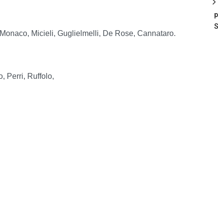
p
S
, Monaco, Micieli, Guglielmelli, De Rose, Cannataro.
, Perri, Ruffolo,