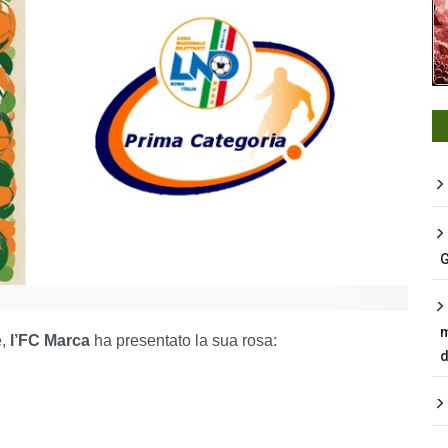
G
m
e,
l’FC Marca
ha presentato la sua rosa:
d