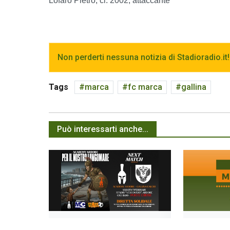
Lofaro Pietro, cl. 2002, attaccante
Non perderti nessuna notizia di Stadioradio.it!
Tags
marca
fc marca
gallina
Può interessarti anche...