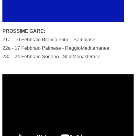
PROSSIME GARE
:
21a - 10 Febbraio Brancaleone - Sambiase
22a - 17 Febbraio Palmese - ReggioMediterranea
23a - 24 Febbraio Soriano - StiloMonasterace