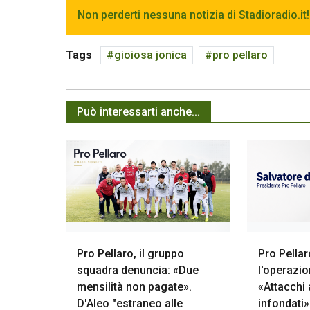
Non perderti nessuna notizia di Stadioradio.it!
Tags
gioiosa jonica
pro pellaro
Può interessarti anche...
Pro Pellaro, il gruppo
Pro Pellar
squadra denuncia: «Due
l'operazio
mensilità non pagate».
«Attacchi 
D'Aleo "estraneo alle
infondati»