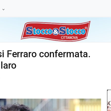
e
si Ferraro confermata.
llaro