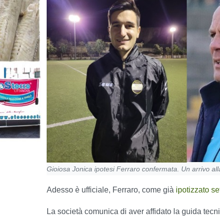
Gioiosa Jonica ipotesi Ferraro confermata. Un arrivo all
Adesso è ufficiale, Ferraro, come già
ipotizzato s
La società comunica di aver affidato la guida tec