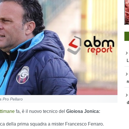
L
n
a Pro Pellaro
d
ettimane
fa, è il nuovo tecnico del
Gioiosa Jonica:
nica della prima squadra a mister Francesco Ferraro.