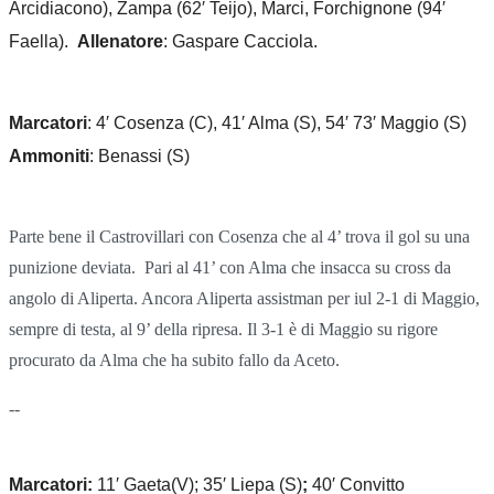
Arcidiacono), Zampa (62′ Teijo), Marci, Forchignone (94′
Faella).
Allenatore
: Gaspare Cacciola.
Marcatori
: 4′ Cosenza (C), 41′ Alma (S), 54′ 73′ Maggio (S)
Ammoniti
: Benassi (S)
Parte bene il Castrovillari con Cosenza che al 4’ trova il gol su una
punizione deviata.
Pari al 41’ con Alma che insacca su cross da
angolo di Aliperta. Ancora Aliperta assistman per iul 2-1 di Maggio,
sempre di testa, al 9’ della ripresa. Il 3-1 è di Maggio su rigore
procurato da Alma che ha subito fallo da Aceto.
--
Marcatori:
11′ Gaeta(V)
;
35′
Liepa (S)
;
40′
Convitto