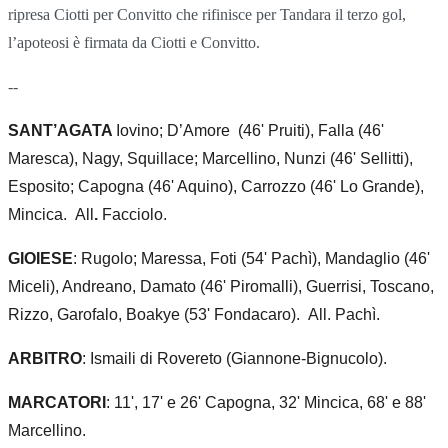
ripresa Ciotti per Convitto che rifinisce per Tandara il terzo gol,
l’apoteosi è firmata da Ciotti e Convitto.
--
SANT’AGATA
Iovino; D’Amore
(46' Pruiti), Falla (46'
Maresca), Nagy, Squillace; Marcellino, Nunzi (46' Sellitti),
Esposito; Capogna (46' Aquino), Carrozzo (46' Lo Grande),
Mincica.
All
.
Facciolo.
GIOIESE
: Rugolo; Maressa, Foti (54' Pachì), Mandaglio (46'
Miceli), Andreano, Damato (46' Piromalli), Guerrisi, Toscano,
Rizzo, Garofalo, Boakye (53' Fondacaro).
All.
Pachì.
ARBITRO
: Ismaili di Rovereto (Giannone-Bignucolo).
MARCATORI
: 11', 17' e 26' Capogna, 32' Mincica, 68' e 88'
Marcellino.