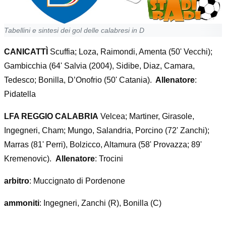
Tabellini e sintesi dei gol delle calabresi in D
CANICATTÌ
Scuffia; Loza, Raimondi, Amenta (50' Vecchi);
Gambicchia (64' Salvia (2004), Sidibe, Diaz, Camara,
Tedesco; Bonilla, D’Onofrio (50' Catania).
Allenatore
:
Pidatella
LFA REGGIO CALABRIA
Velcea; Martiner, Girasole,
Ingegneri, Cham; Mungo, Salandria, Porcino (72' Zanchi);
Marras (81' Perri), Bolzicco, Altamura (58' Provazza; 89'
Kremenovic).
Allenatore
: Trocini
arbitro
: Muccignato di Pordenone
ammoniti
: Ingegneri, Zanchi (R), Bonilla (C)