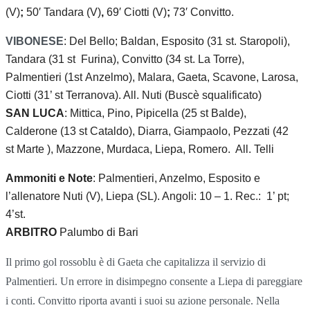
(V)
;
50′
Tandara (V)
,
69′
Ciotti (V)
;
73′ Convitto.
VIBONESE
: Del Bello; Baldan, Esposito (31 st. Staropoli),
Tandara (31 st Furina), Convitto (34 st. La Torre),
Palmentieri (1st Anzelmo), Malara, Gaeta, Scavone, Larosa,
Ciotti (31’ st Terranova). All. Nuti (Buscè squalificato)
SAN LUCA
: Mittica, Pino, Pipicella (25 st Balde),
Calderone (13 st Cataldo), Diarra, Giampaolo, Pezzati (42
st Marte ), Mazzone, Murdaca, Liepa, Romero. All. Telli
Ammoniti e Note
: Palmentieri, Anzelmo, Esposito e
l’allenatore Nuti (V), Liepa (SL). Angoli: 10 – 1. Rec.: 1’ pt;
4’st.
ARBITRO
Palumbo di Bari
Il primo gol rossoblu è di Gaeta che capitalizza il servizio di
Palmentieri. Un errore in disimpegno consente a Liepa di pareggiare
i conti. Convitto riporta avanti i suoi su azione personale. Nella