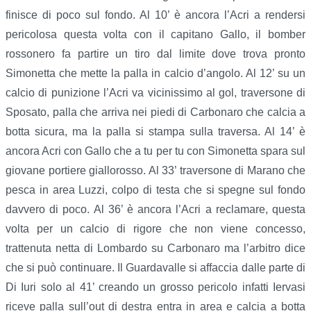
finisce di poco sul fondo. Al 10’ è ancora l’Acri a rendersi
pericolosa questa volta con il capitano Gallo, il bomber
rossonero fa partire un tiro dal limite dove trova pronto
Simonetta che mette la palla in calcio d’angolo. Al 12’ su un
calcio di punizione l’Acri va vicinissimo al gol, traversone di
Sposato, palla che arriva nei piedi di Carbonaro che calcia a
botta sicura, ma la palla si stampa sulla traversa. Al 14’ è
ancora Acri con Gallo che a tu per tu con Simonetta spara sul
giovane portiere giallorosso. Al 33’ traversone di Marano che
pesca in area Luzzi, colpo di testa che si spegne sul fondo
davvero di poco. Al 36’ è ancora l’Acri a reclamare, questa
volta per un calcio di rigore che non viene concesso,
trattenuta netta di Lombardo su Carbonaro ma l’arbitro dice
che si può continuare. Il Guardavalle si affaccia dalle parte di
Di Iuri solo al 41’ creando un grosso pericolo infatti Iervasi
riceve palla sull’out di destra entra in area e calcia a botta