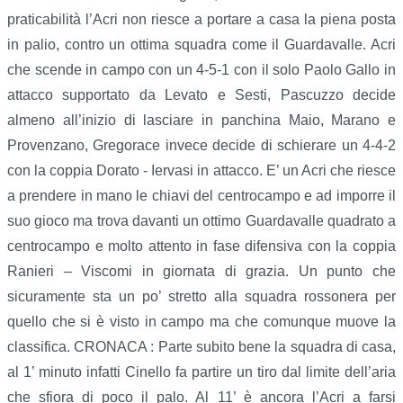
praticabilità l’Acri non riesce a portare a casa la piena posta
in palio, contro un ottima squadra come il Guardavalle. Acri
che scende in campo con un 4-5-1 con il solo Paolo Gallo in
attacco supportato da Levato e Sesti, Pascuzzo decide
almeno all’inizio di lasciare in panchina Maio, Marano e
Provenzano, Gregorace invece decide di schierare un 4-4-2
con la coppia Dorato - Iervasi in attacco. E’ un Acri che riesce
a prendere in mano le chiavi del centrocampo e ad imporre il
suo gioco ma trova davanti un ottimo Guardavalle quadrato a
centrocampo e molto attento in fase difensiva con la coppia
Ranieri – Viscomi in giornata di grazia. Un punto che
sicuramente sta un po’ stretto alla squadra rossonera per
quello che si è visto in campo ma che comunque muove la
classifica. CRONACA : Parte subito bene la squadra di casa,
al 1’ minuto infatti Cinello fa partire un tiro dal limite dell’aria
che sfiora di poco il palo. Al 11’ è ancora l’Acri a farsi