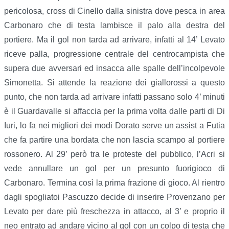
pericolosa, cross di Cinello dalla sinistra dove pesca in area
Carbonaro che di testa lambisce il palo alla destra del
portiere. Ma il gol non tarda ad arrivare, infatti al 14’ Levato
riceve palla, progressione centrale del centrocampista che
supera due avversari ed insacca alle spalle dell’incolpevole
Simonetta. Si attende la reazione dei giallorossi a questo
punto, che non tarda ad arrivare infatti passano solo 4’ minuti
è il Guardavalle si affaccia per la prima volta dalle parti di Di
Iuri, lo fa nei migliori dei modi Dorato serve un assist a Futia
che fa partire una bordata che non lascia scampo al portiere
rossonero. Al 29’ però tra le proteste del pubblico, l’Acri si
vede annullare un gol per un presunto fuorigioco di
Carbonaro. Termina così la prima frazione di gioco. Al rientro
dagli spogliatoi Pascuzzo decide di inserire Provenzano per
Levato per dare più freschezza in attacco, al 3’ e proprio il
neo entrato ad andare vicino al gol con un colpo di testa che