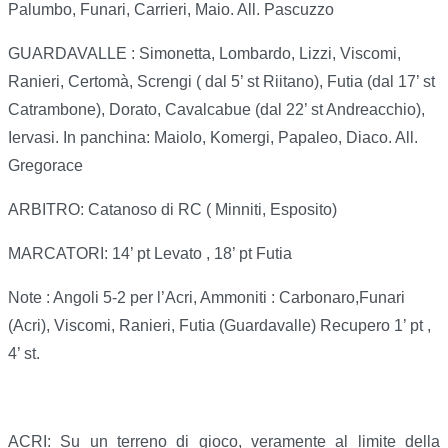
Palumbo, Funari, Carrieri, Maio. All. Pascuzzo
GUARDAVALLE : Simonetta, Lombardo, Lizzi, Viscomi,
Ranieri, Certomà, Screngi ( dal 5’ st Riitano), Futia (dal 17’ st
Catrambone), Dorato, Cavalcabue (dal 22’ st Andreacchio),
Iervasi. In panchina: Maiolo, Komergi, Papaleo, Diaco. All.
Gregorace
ARBITRO: Catanoso di RC ( Minniti, Esposito)
MARCATORI: 14’ pt Levato , 18’ pt Futia
Note : Angoli 5-2 per l’Acri, Ammoniti : Carbonaro,Funari
(Acri), Viscomi, Ranieri, Futia (Guardavalle) Recupero 1’ pt ,
4’ st.
ACRI: Su un terreno di gioco, veramente al limite della