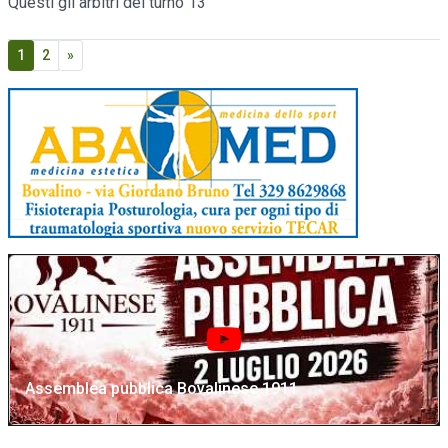
Questi gli arbitri del turno 13
1
2
»
Assemblea pubblica Bovalinese 1911