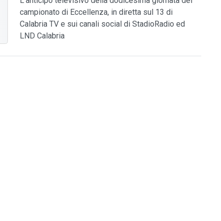
L'anticipo televisivo della dodicesima giornata del
campionato di Eccellenza, in diretta sul 13 di
Calabria TV e sui canali social di StadioRadio ed
LND Calabria