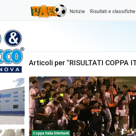
Notizie
Risultati e classifich
Articoli per "RISULTATI COPPA 
Coppa Italia Dilettanti