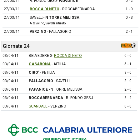
27/03/11
R. FONDO GESU-
PAPANICE
0 - 2
27/03/11
ROCCA DI NETO
- ROCCABERNARDA
1 - 0
27/03/11
SAVELLI-
N TORRE MELISSA
0 - 3
A tavolino, Savelli ritirato.
27/03/11
VERZINO
- PALLAGORIO
2 - 1
Giornata 24
03/04/11
BELVEDERE S-
ROCCA DI NETO
0 - 0
03/04/11
CASABONA
- ALTILIA
5 - 1
03/04/11
CIRO'
- PETILIA
3 - 0
03/04/11
PALLAGORIO
- SAVELLI
3 - 0
03/04/11
PAPANICE
- N TORRE MELISSA
2 - 0
03/04/11
ROCCABERNARDA
- R. FONDO GESU
3 - 2
03/04/11
SCANDALE
- VERZINO
0 - 0