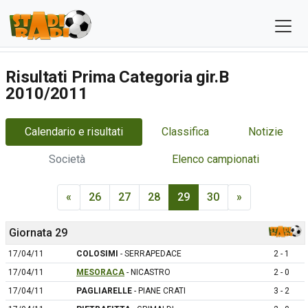
Risultati Prima Categoria gir.B
2010/2011
Calendario e risultati
Classifica
Notizie
Società
Elenco campionati
«
26
27
28
29
30
»
Giornata 29
17/04/11
COLOSIMI
- SERRAPEDACE
2 - 1
17/04/11
MESORACA
- NICASTRO
2 - 0
17/04/11
PAGLIARELLE
- PIANE CRATI
3 - 2