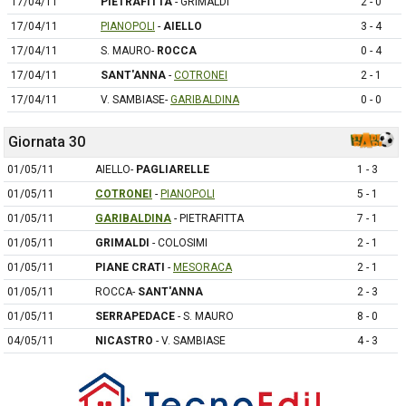
17/04/11
PIETRAFITTA
- GRIMALDI
2 - 0
17/04/11
PIANOPOLI
-
AIELLO
3 - 4
17/04/11
S. MAURO-
ROCCA
0 - 4
17/04/11
SANT'ANNA
-
COTRONEI
2 - 1
17/04/11
V. SAMBIASE-
GARIBALDINA
0 - 0
Giornata 30
01/05/11
AIELLO-
PAGLIARELLE
1 - 3
01/05/11
COTRONEI
-
PIANOPOLI
5 - 1
01/05/11
GARIBALDINA
- PIETRAFITTA
7 - 1
01/05/11
GRIMALDI
- COLOSIMI
2 - 1
01/05/11
PIANE CRATI
-
MESORACA
2 - 1
01/05/11
ROCCA-
SANT'ANNA
2 - 3
01/05/11
SERRAPEDACE
- S. MAURO
8 - 0
04/05/11
NICASTRO
- V. SAMBIASE
4 - 3